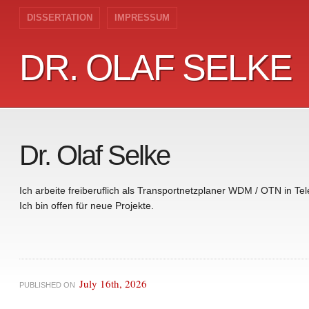
DISSERTATION
IMPRESSUM
DR. OLAF SELKE
DR. OLAF SELKE
Dr. Olaf Selke
Ich arbeite freiberuflich als Transportnetzplaner WDM / OTN in T
Ich bin offen für neue Projekte.
July 16th, 2026
PUBLISHED ON